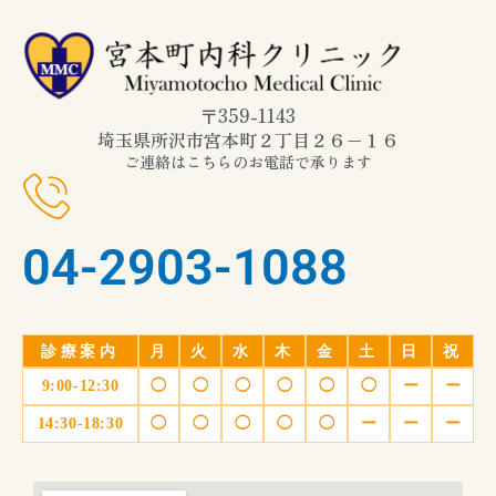
〒359-1143
埼玉県所沢市宮本町２丁目２６−１６
ご連絡はこちらのお電話で承ります
04-2903-1088
診療案内
月
火
水
木
金
土
日
祝
9:00-12:30
◯
◯
◯
◯
◯
◯
ー
ー
14:30-18:30
◯
◯
◯
◯
◯
ー
ー
ー