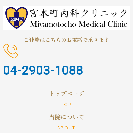
内
容
を
ス
キ
ッ
ご連絡はこちらのお電話で承ります
プ
04-2903-1088
トップページ
TOP
当院について
ABOUT